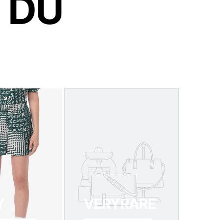
 DU
Y
VERYRARE