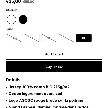
€25,00
Sale price
€55,00
Regular price
Couleur
Taille
XS
S
M
L
XL
Add to cart
Buy it now
Details
• Jersey 100% coton BIO 215g/m2
• Coupe légerement oversized
• Logo AGOGO rouge
brodé
sur la poitrine
• Grand Drapeau damier
imprimé
dans le dos