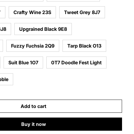
V
Crafty Wine 23S
Tweet Grey 8J7
8J8
Upgrained Black 9E8
Fuzzy Fuchsia 2Q9
Tarp Black O13
Suit Blue 1O7
0T7 Doodle Fest Light
bble
Add to cart
Buy it now