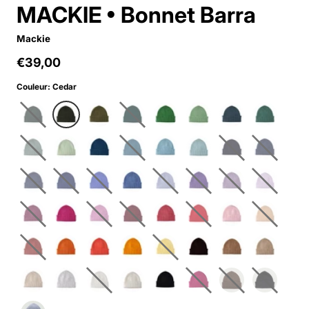
MACKIE • Bonnet Barra
Mackie
€39,00
Regular price
Couleur
:
Cedar