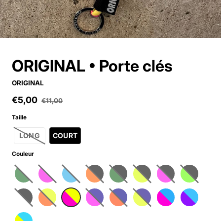
ORIGINAL • Porte clés
ORIGINAL
€5,00
Sale price
€11,00
Regular price
Taille
LONG
COURT
Couleur