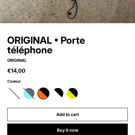
ORIGINAL • Porte
téléphone
ORIGINAL
€14,00
Regular price
Couleur
Add to cart
Buy it now